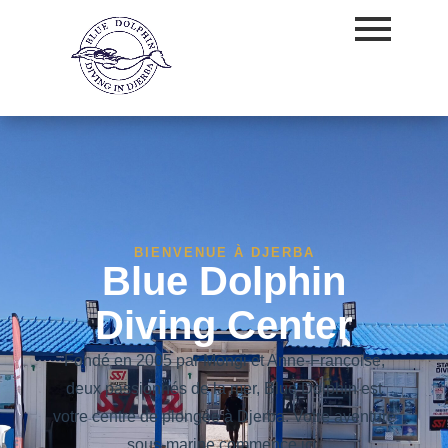
BIENVENUE À DJERBA
Blue Dolphin
Diving Center
Fondé en 2005 par Mongi et Anne-Françoise,
deux passionnés de la mer, Blue Dolphin est
votre centre de plongée à Djerba. Votre aventure
sous-marine commence ici.