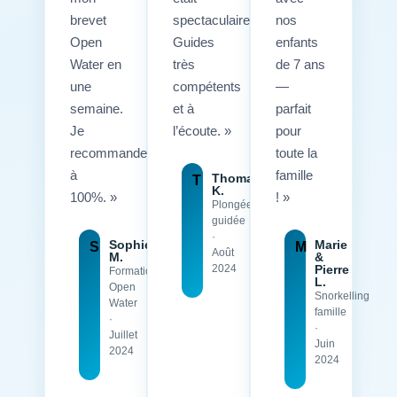
brevet
spectaculaire.
nos
Open
Guides
enfants
Water en
très
de 7 ans
une
compétents
—
semaine.
et à
parfait
Je
l’écoute. »
pour
recommande
toute la
à
famille
Thomas
T
K.
100%. »
! »
Plongée
guidée
·
Sophie
Marie
S
M
Août
M.
&
2024
Pierre
Formation
L.
Open
Snorkelling
Water
famille
·
·
Juillet
Juin
2024
2024