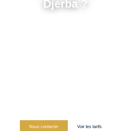
Djerba ?
Contactez-nous pour planifier votre séjour
plongée à Djerba.
Blue Dolphin Diving Center est un centre de
plongée à Djerba certifié SSI, ADIP et CMAS,
installé au
Centre de la Plage
et au
Club
Aldiana
. Notre équipe encadre les baptêmes, les
formations
et les plongées guidées sur
11 sites
de plongée
, des eaux peu profondes pour
débutants jusqu’aux épaves mythiques. Du
premier baptême au niveau professionnel :
consultez nos
tarifs
, découvrez
l’île de Djerba
ou
écrivez-nous pour préparer votre séjour.
Nous contacter
Voir les tarifs