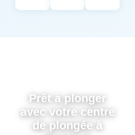
Prêt à plonger
avec votre centre
de plongée à