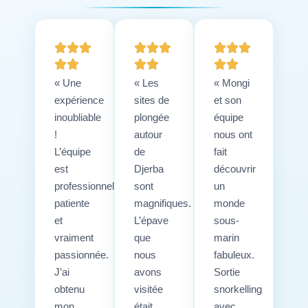
« Une
« Les
« Mongi
expérience
sites de
et son
inoubliable
plongée
équipe
!
autour
nous ont
L’équipe
de
fait
est
Djerba
découvrir
professionnelle,
sont
un
patiente
magnifiques.
monde
et
L’épave
sous-
vraiment
que
marin
passionnée.
nous
fabuleux.
J’ai
avons
Sortie
obtenu
visitée
snorkelling
mon
était
avec